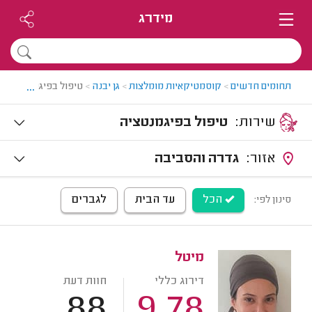
מידרג
...
תחומים חדשים
>
קוסמטיקאיות מומלצות
>
גן יבנה
>
טיפול בפיגמנטציה בג
שירות:
טיפול בפיגמנטציה
אזור:
גדרה והסביבה
הכל
עד הבית
לגברים
סינון לפי:
מיטל
דירוג כללי
חוות דעת
88
9.78