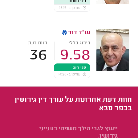
פנוי השבוע
עודכן ב-13:15
עו"ד דוד
דירוג כללי
חוות דעת
36
9.58
פנוי היום
עודכן ב-14:20
חוות דעת אחרונות על עורך דין גירושין
בכפר סבא
ייעוץ לגבי הילך משפטי בענייני
יי
גירושין.