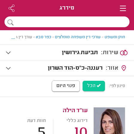
מידרג
...
חוק ומשפט
>
עורכי דין משפחה מומלצים
>
כפר סבא
>
עורך דין גירושין ב
שירות:
תביעת גירושין
אזור:
רעננה-כ"ס-הוד השרון
הכל
פנוי היום
סינון לפי:
עו"ד הילה
דירוג כללי
חוות דעת
5
10