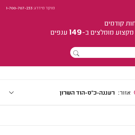
מוקד מידרג:
1-700-707-233
ות קודמים
149
מקצוע
מומלצים
ב-
ענפים
אזור:
רעננה-כ"ס-הוד השרון