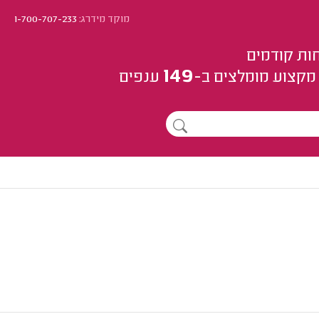
מוקד מידרג:
1-700-707-233
ות קודמים
149
מקצוע
מומלצים
ב-
ענפים