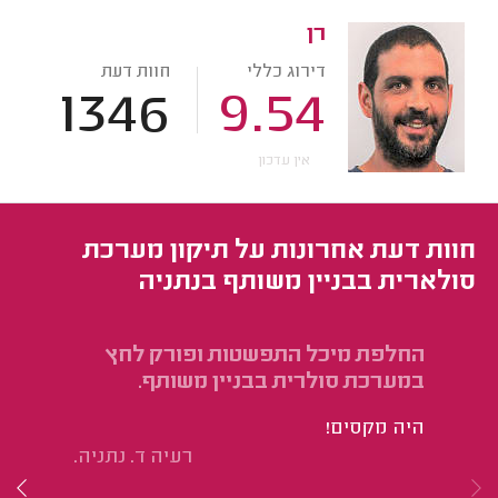
רן
דירוג כללי
חוות דעת
1346
9.54
אין עדכון
חוות דעת אחרונות על תיקון מערכת
סולארית בבניין משותף בנתניה
החלפת מיכל התפשטות ופורק לחץ
טי
במערכת סולרית בבניין משותף.
על
היה מקסים!
אי
רעיה ד. נתניה.
מק
לש