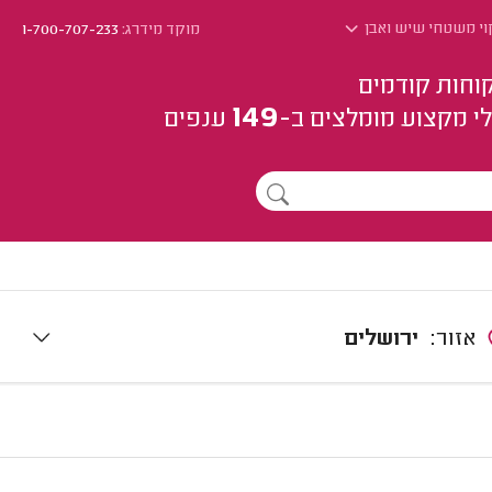
וי משטחי שיש ואבן
מוקד מידרג:
1-700-707-233
וחות קודמים
149
י מקצוע
מומלצים
ב-
ענפים
אזור:
ירושלים