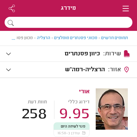
מידרג
...
תחומים חדשים
>
מכווני פסנתרים מומלצים
>
הרצליה
>
מכוון פסנתרים בהר
שירות:
כיוון פסנתרים
אזור:
הרצליה-רמה"ש
אורי
דירוג כללי
חוות דעת
258
9.95
פנוי לשיחה היום
עודכן ב-16:58