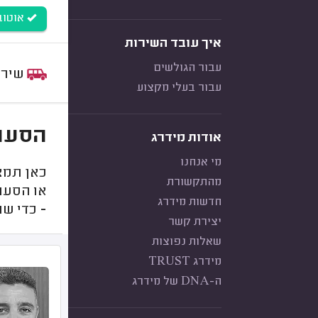
אוטובוס (0-60
איך עובד השירות
עבור הגולשים
שירות:
עבור בעלי מקצוע
הסעות תלמי
אודות מידרג
מי אנחנו
כאן תמצ
מהתקשורת
או הסעה
חדשות מידרג
- כדי ש
יצירת קשר
שאלות נפוצות
מידרג TRUST
ה-DNA של מידרג