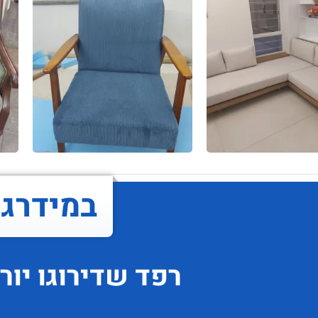
במידרג..
רפד
שדירוגו
יור