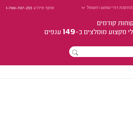
בהתקנת דודי שמש \ חשמל
מוקד מידרג:
1-700-707-233
וחות קודמים
149
י מקצוע
מומלצים
ב-
ענפים