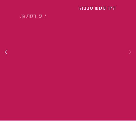
מכ
היה ממש סבבה!
הי
י. פ. רמת גן.
זמ
לש