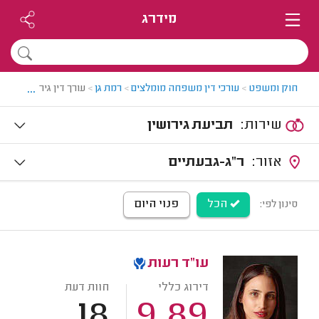
מידרג
...
חוק ומשפט
>
עורכי דין משפחה מומלצים
>
רמת גן
>
עורך דין גירושין ברמת
שירות:
תביעת גירושין
אזור:
ר"ג-גבעתיים
הכל
פנוי היום
סינון לפי:
עו"ד רעות
דירוג כללי
חוות דעת
18
9.89