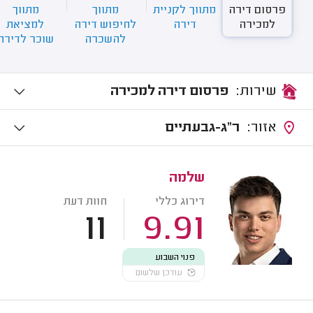
פרסום דירה
מתווך לקניית
מתווך
מתווך
למכירה
דירה
לחיפוש דירה
למציאת
להשכרה
שוכר לדירה
שירות:
פרסום דירה למכירה
אזור:
ר"ג-גבעתיים
שלמה
דירוג כללי
חוות דעת
11
9.91
פנוי השבוע
עודכן שלשום