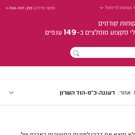
ד בעיצוב לדיגיטל
מוקד מידרג:
1-700-707-233
וחות קודמים
149
י מקצוע
מומלצים
ב-
ענפים
אזור:
רעננה-כ"ס-הוד השרון