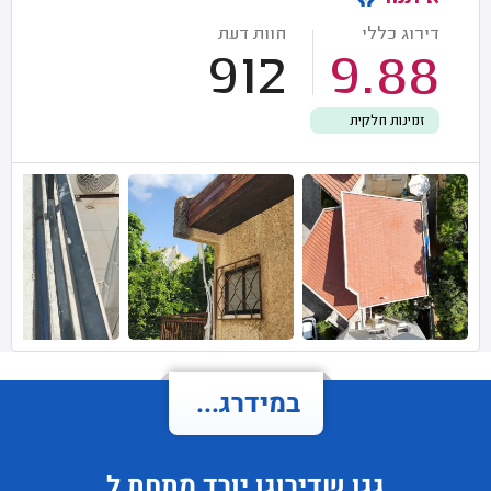
דירוג כללי
חוות דעת
912
9.88
זמינות חלקית
במידרג...
גגן
שדירוגו
יורד
מתחת ל