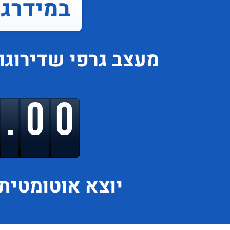
במידרג..
מעצב גרפי
שדירוגו
9.00
יוצא
אוטומטית 