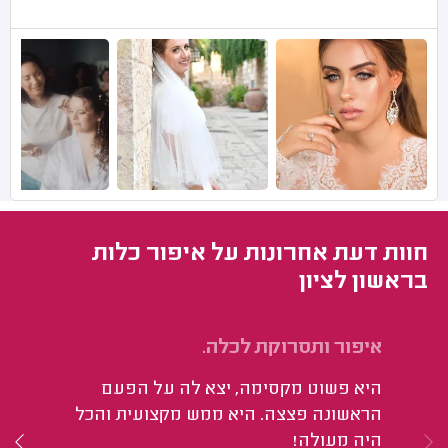
חוות דעת אחרונות על איפור כלות
בראשון לציון
איפור ותסרוקת לכלה.
אי
היא פשוט מקסימה, יצא לה על הפעם
הי
הראשונה פצצה. היא ממש מקצועית והכל
המ
היה מעולה!
וה