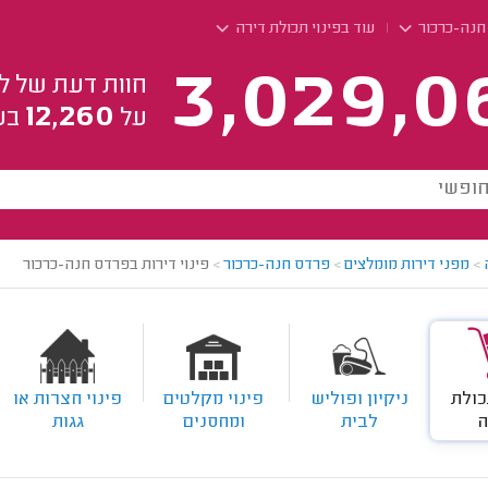
חנה-כרכור
עוד בפינוי תכולת דירה
3,029,0
חוות דעת של ל
12,260
על
בע
>
מפני דירות מומלצים
>
פרדס חנה-כרכור
>
פינוי דירות בפרדס חנה-כרכור
כולת
ניקיון ופוליש
פינוי מקלטים
פינוי חצרות או
ה
לבית
ומחסנים
גגות