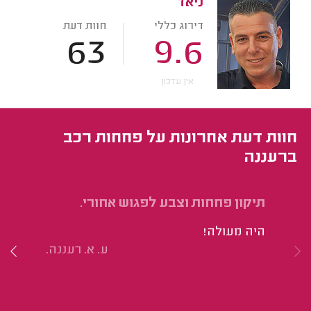
ניאד
דירוג כללי
חוות דעת
63
9.6
אין עדכון
חוות דעת אחרונות על פחחות רכב
ברעננה
תיקון פחחות וצבע לפגוש אחורי.
תי
היה מעולה!
עז
ע. א. רעננה.
מע
לי
לע