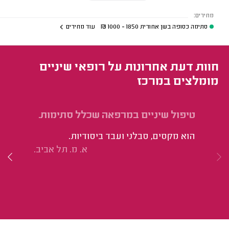
מחירים:
סתימה כסופה בשן אחורית
1850 - 1000
₪
עוד מחירים
חוות דעת אחרונות על רופאי שיניים
מומלצים במרכז
טיפול שיניים במרפאה שכלל סתימות.
בד
הוא מקסים, סבלני ועבד ביסודיות.
אס
א. מ. תל אביב.
במ