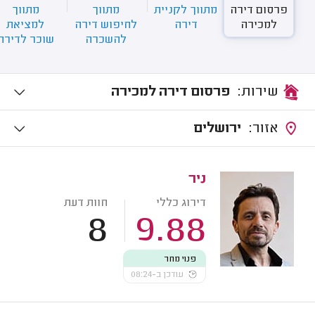
פרסום דירה
מתווך לקניית
מתווך
מתווך
למכירה
דירה
לחיפוש דירה
למציאת
להשכרה
שוכר לדירה
שירות:
פרסום דירה למכירה
אזור:
ירושלים
ניר
דירוג כללי
חוות דעת
8
9.88
פנוי מחר
עודכן ב-08:24