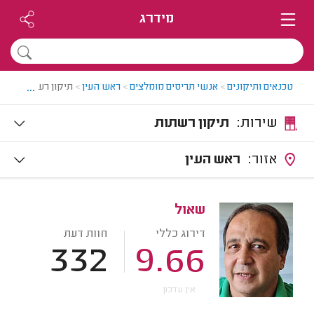
מידרג
...
טכנאים ותיקונים
>
אנשי תריסים מומלצים
>
ראש העין
>
תיקון רשתות בראש
שירות:
תיקון רשתות
אזור:
ראש העין
שאול
דירוג כללי
חוות דעת
332
9.66
אין עדכון