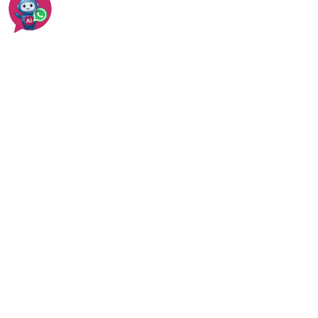
עבודות איטום - טיפים
עוד בקדימה-צורן
עוד באיטום מרפסות