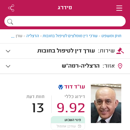
מידרג
...
חוק ומשפט
>
עורכי דין מומלצים לטיפול בחובות
>
הרצליה
>
עורך דין לטיפ
שירות:
עורך דין לטיפול בחובות
אזור:
הרצליה-רמה"ש
עו"ד דוד
דירוג כללי
חוות דעת
13
9.92
פנוי השבוע
עודכן אתמול