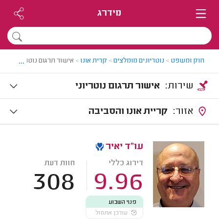
מידרג
...
חוק ומשפט
>
נוטריונים מומלצים
>
קרית אונו
>
אישור תרגום נוטריוני בקרית
שירות:
אישור תרגום נוטריוני
אזור:
קריית אונו והסביבה
עו"ד יאיר
דירוג כללי
חוות דעת
308
9.96
פנוי השבוע
עודכן אתמול