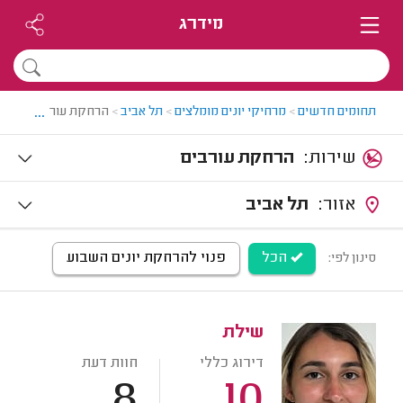
מידרג
...
תחומים חדשים
>
מרחיקי יונים מומלצים
>
תל אביב
>
הרחקת עורבים בתל א
שירות:
הרחקת עורבים
אזור:
תל אביב
הכל
פנוי להרחקת יונים השבוע
סינון לפי:
שילת
דירוג כללי
חוות דעת
8
10