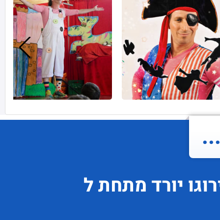
.
וגו
יורד
מתחת ל