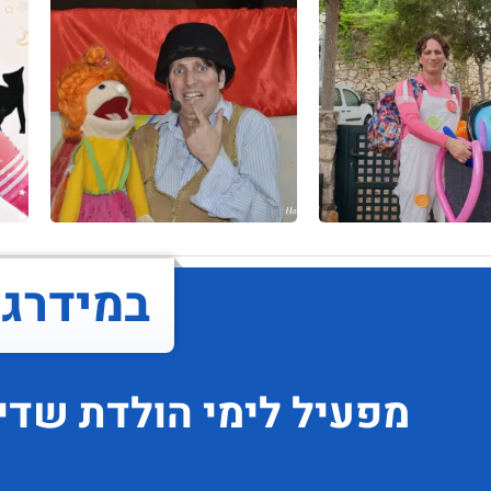
במידרג..
מפעיל לימי הולדת
שדיר