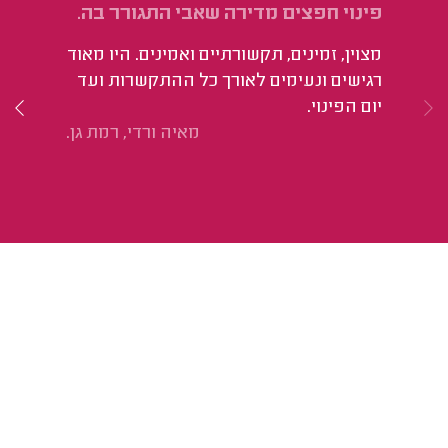
פינוי חפצים מדירה שאבי התגורר בה.
פי
מצוין, זמינים, תקשורתיים ואמינים. היו מאוד
שי
רגישים ונעימים לאורך כל ההתקשרות ועד
סל
יום הפינוי.
אד
מאיה ורדי, רמת גן.