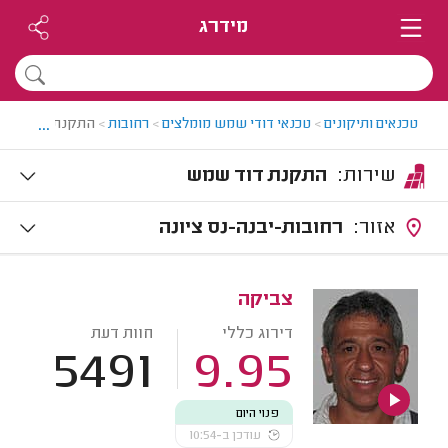
מידרג
...
טכנאים ותיקונים
>
טכנאי דודי שמש מומלצים
>
רחובות
>
התקנת דוד שמש
שירות:
התקנת דוד שמש
אזור:
רחובות-יבנה-נס ציונה
צביקה
דירוג כללי
חוות דעת
5491
9.95
פנוי היום
עודכן ב-10:54