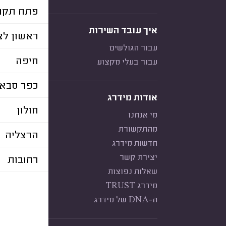
פתח תקוו
איך עובד השירות
ראשון לצי
עבור הגולשים
חיפה
עבור בעלי מקצוע
כפר סבא
אודות מידרג
חולון
מי אנחנו
מהתקשורת
הרצליה
חדשות מידרג
יצירת קשר
רחובות
שאלות נפוצות
מידרג TRUST
ה-DNA של מידרג