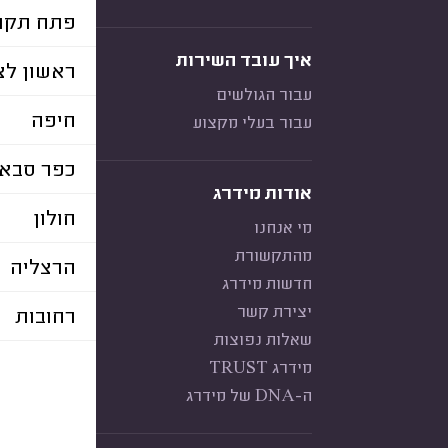
פתח תקוו
איך עובד השירות
ראשון לצי
עבור הגולשים
חיפה
עבור בעלי מקצוע
כפר סבא
אודות מידרג
חולון
מי אנחנו
מהתקשורת
הרצליה
חדשות מידרג
יצירת קשר
רחובות
שאלות נפוצות
מידרג TRUST
ה-DNA של מידרג