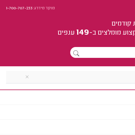
מוקד מידרג:
1-700-707-233
 קודמים
149
צוע
מומלצים
ב-
ענפים