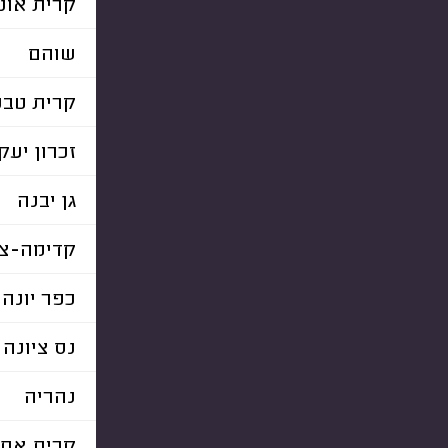
קרית אונו
שוהם
קרית טבע
זכרון יעק
גן יבנה
קדימה-צו
כפר יונה
נס ציונה
נהריה
קרית את