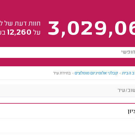
3,029,0
חוות דעת של ל
12,260
על
בע
ב הבית
>
קבלני אלומיניום מומלצים
>
בחירת עיר
ון