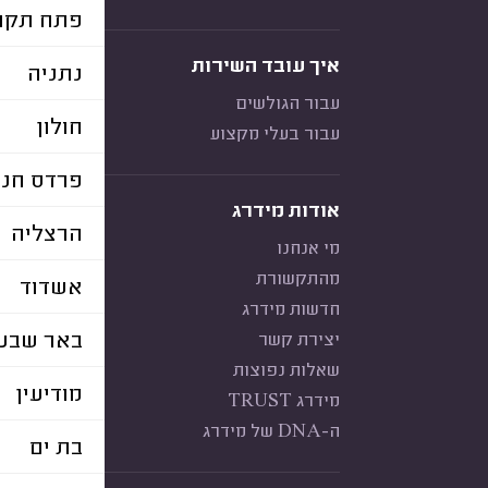
פתח תקוו
איך עובד השירות
נתניה
עבור הגולשים
חולון
עבור בעלי מקצוע
פרדס חנה
אודות מידרג
הרצליה
מי אנחנו
מהתקשורת
אשדוד
חדשות מידרג
באר שבע
יצירת קשר
שאלות נפוצות
מודיעין
מידרג TRUST
ה-DNA של מידרג
בת ים