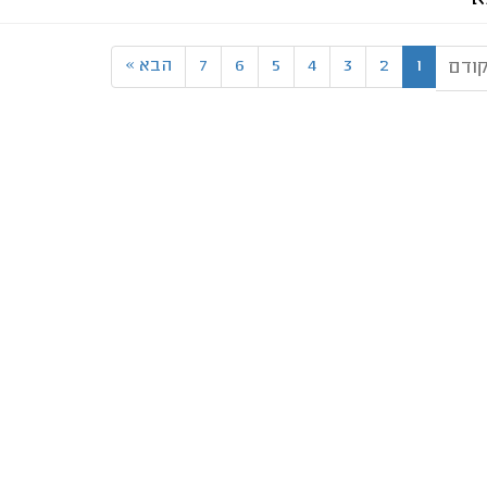
1
2
3
4
5
6
7
הבא
»
ודם