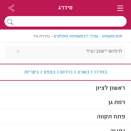
מידרג
חוק ומשפט
>
עורכי דין משפחה מומלצים
>
בחירת עיר
ב
מרכז
|
ב
שרון
|
ב
דרום
|
ב
צפון
|
ב
קריות
ראשון לציון
רמת גן
פתח תקווה