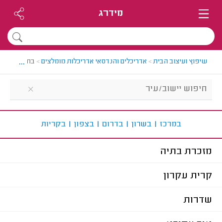
מידרג
...
שיפוץ ועיצוב הבית
>
אדריכלים והנדסאי אדריכלות מומלצים
>
בחירת עיר
ב
מרכז
|
ב
שרון
|
ב
דרום
|
ב
צפון
|
ב
קריות
מזכרת בתיה
קרית עקרון
שדרות