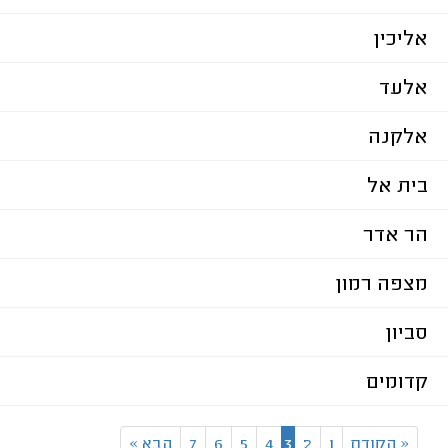
אליכין
אלעד
אלקנה
בית אל
הר אדר
מצפה רמון
סביון
קדומים
«
הקודם
1
2
3
4
5
6
7
הבא
»