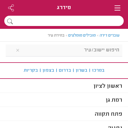
מידרג
עוברים דירה
>
מובילים מומלצים
>
בחירת עיר
ב
מרכז
|
ב
שרון
|
ב
דרום
|
ב
צפון
|
ב
קריות
ראשון לציון
רמת גן
פתח תקווה