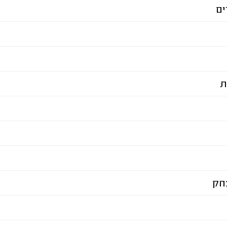
ים
ת
חק