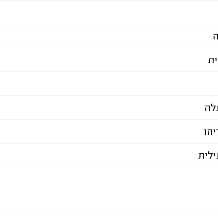
ה
ית
לה
הו
ילית