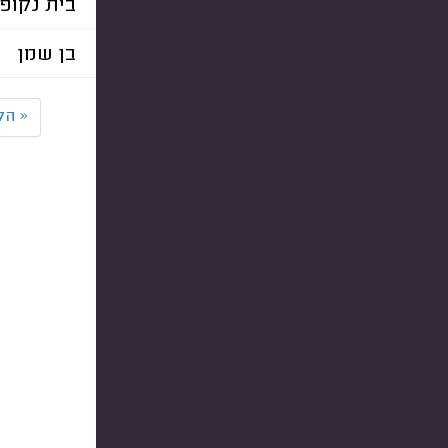
בית נקופ
בן שמן
«
הק