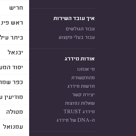
חריש
איך עובד השירות
ראש פינ
עבור הגולשים
ביתר עיל
עבור בעלי מקצוע
יבנאל
אודות מידרג
יסוד המע
מי אנחנו
מהתקשורת
כפר שמרי
חדשות מידרג
יצירת קשר
מודיעין ע
שאלות נפוצות
מטולה
מידרג TRUST
ה-DNA של מידרג
עמנואל