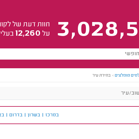
3,028,5
חוות דעת של לקוח
12,260
על
בעלי 
מים מומלצים
>
בחירת עיר
ב
מרכז
|
ב
שרון
|
ב
דרום
|
ב
צ