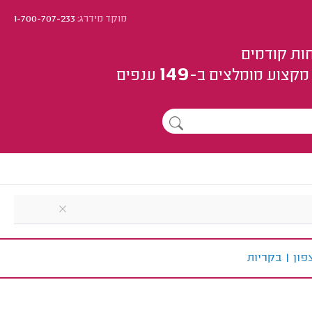
מוקד מידרג:
1-700-707-233
ות קודמים
149
מקצוע
מומלצים
ב-
ענפים
פון
|
ב
קריות