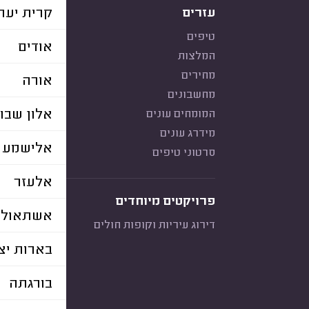
קרית יער
עזרים
טיפים
אודים
המלצות
מחירים
אורה
מחשבונים
אלון שבו
המומחים עונים
מידרג עונים
אלישמע
סרטוני טיפים
אלעזר
פרויקטים מיוחדים
אשתאול
דירוג עיריות וקופות חולים
בארות יצ
בורגתה