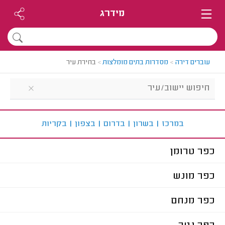
מידרג
עוברים דירה
>
מסדרות בתים מומלצות
>
בחירת עיר
ב
מרכז
|
ב
שרון
|
ב
דרום
|
ב
צפון
|
ב
קריות
כפר טרומן
כפר מונש
כפר מנחם