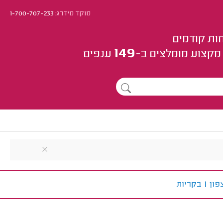
מוקד מידרג:
1-700-707-233
ות קודמים
149
מקצוע
מומלצים
ב-
ענפים
פון
|
ב
קריות