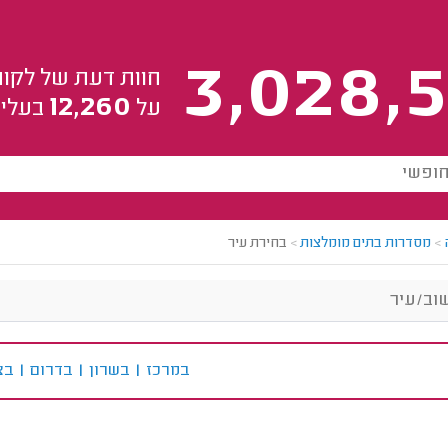
3,028,5
חוות דעת של לקוח
12,260
על
בעלי 
>
מסדרות בתים מומלצות
>
בחירת עיר
ב
מרכז
|
ב
שרון
|
ב
דרום
|
ב
צ