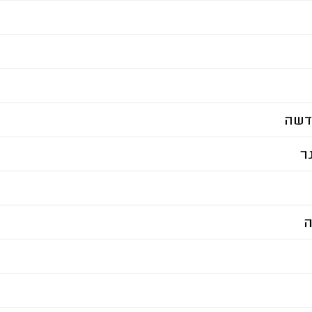
דשה
ר
ה