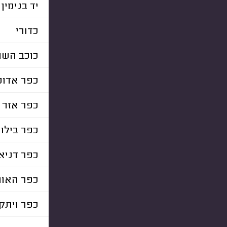
יד בנימין
כדורי
כוכב השח
כפר אדומ
כפר אזר
כפר בילו
כפר דניא
כפר האור
כפר ויתקי