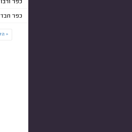
כפר ורבור
כפר חבד
«
הק