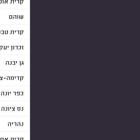
קרית אונו
שוהם
קרית טבע
זכרון יעק
גן יבנה
קדימה-צו
כפר יונה
נס ציונה
נהריה
קרית את