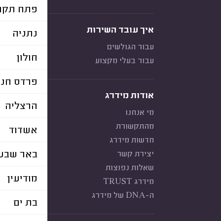
פתח תקוו
איך עובד השירות
נתניה
עבור הגולשים
חולון
עבור בעלי מקצוע
פרדס חנה
אודות מידרג
הרצליה
מי אנחנו
מהתקשורת
אשדוד
חדשות מידרג
באר שבע
יצירת קשר
שאלות נפוצות
מודיעין
מידרג TRUST
ה-DNA של מידרג
בת ים