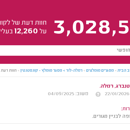
3,028,5
חוות דעת של לקוח
12,260
על
בעלי 
ב הבית
>
מסגרים מומלצים
>
רמלה-לוד > מסגר מומלץ - קונסטנטין
>
חוות דעת
טנברג, רמלה.
משוב: 04/09/2025
ות:
 לבניין מגורים.