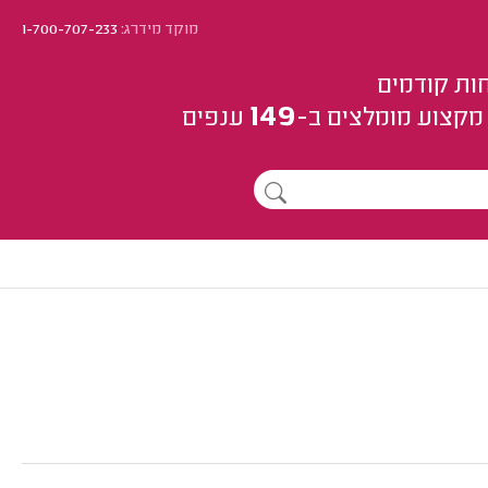
מוקד מידרג:
1-700-707-233
ות קודמים
149
מקצוע
מומלצים
ב-
ענפים