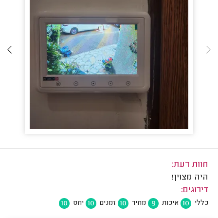
חוות דעת:
היה מצוין!
דירוגים:
10
10
10
9
10
כללי
איכות
מחיר
זמנים
יחס