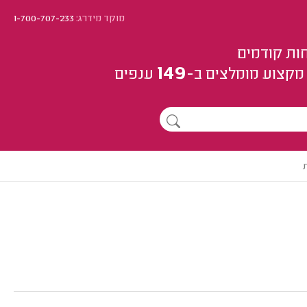
מוקד מידרג:
1-700-707-233
ות קודמים
149
מקצוע
מומלצים
ב-
ענפים