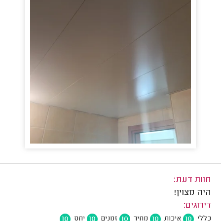
חוות דעת:
היה מצוין!
דירוגים:
10
10
10
10
10
כללי
איכות
מחיר
זמנים
יחס