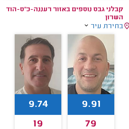
קבלני גבס נוספים באזור רעננה-כ"ס-הוד
השרון
בחירת עיר
9.74
9.91
19
79