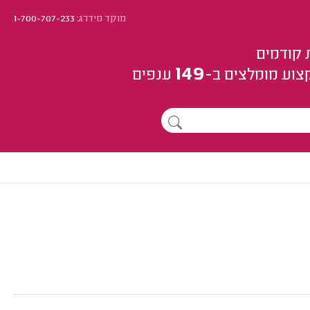
מוקד מידרג:
1-700-707-233
 קודמים
149
צוע
מומלצים
ב-
ענפים