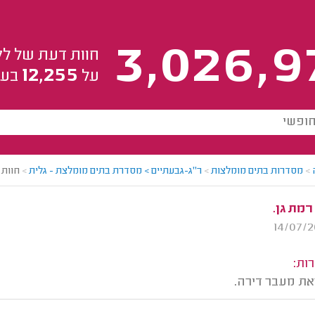
3,026,9
חוות דעת של לק
12,255
על
בעל
>
מסדרות בתים מומלצות
>
ר"ג-גבעתיים > מסדרת בתים מומלצת - גלית
>
חוות 
רמת גן.
ות:
את מעבר דירה.