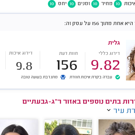
יכות
מחיר
זמנים
יחס
10
10
10
10
חת מתוך 156 על עסק זה:
גלית
דירוג איכות
דירוג כללי
חוות דעת
156
9.82
9.8
עברה בקרת איכות חוזרת
מתנדבת בשעה טובה
ות בתים נוספים באזור ר"ג-גבעתיים
ת עיר