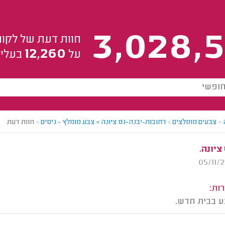
3,028,5
חוות דעת של לקוח
12,260
על
בעלי 
>
צבעים מומלצים
>
רחובות-יבנה-נס ציונה > צבע מומלץ - ניסים
>
חוות דעת
ות:
ע בבית חדש.