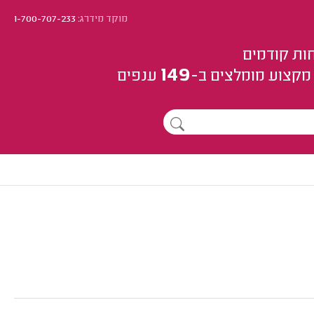
מוקד מידרג:
1-700-707-233
ות קודמים
149
מקצוע
מומלצים
ב-
ענפים