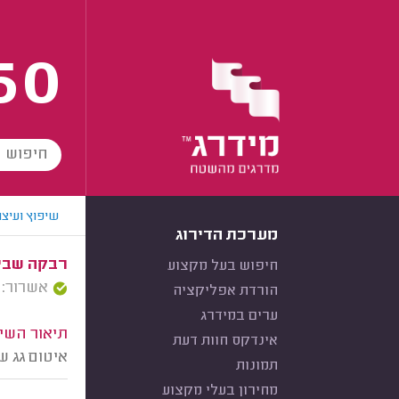
60
שיפוץ ועיצו
מערכת הדירוג
רבקה שביט
חיפוש בעל מקצוע
אשרור: 08/10/2025
הורדת אפליקציה
ערים במידרג
תיאור השיר
אינדקס חוות דעת
איטום גג של 23 מ״ר ביריעות ביט
תמונות
מחירון בעלי מקצוע