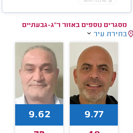
עודכן ב-30/07
מסגרים נוספים באזור ר"ג-גבעתיים
בחירת עיר
9.62
9.77