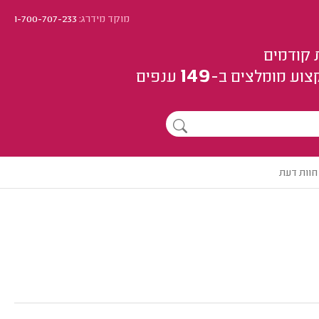
מוקד מידרג:
1-700-707-233
 קודמים
149
צוע
מומלצים
ב-
ענפים
חוות דעת