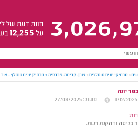
3,026,9
חוות דעת של לק
12,255
על
בעל
ים
>
מרחיקי יונים מומלצים
>
צורן-קדימה-פרדסיה > מרחיק יונים מומלץ - אור
>
פר יונה.
משוב: 27/08/2025
ות:
ור כביסה והתקנת רשת.