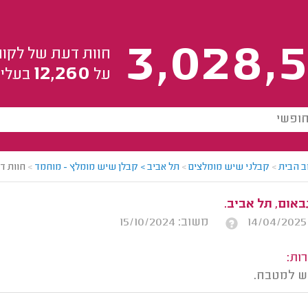
3,028,5
חוות דעת של לקוח
12,260
על
בעלי 
ב הבית
>
קבלני שיש מומלצים
>
תל אביב > קבלן שיש מומלץ - מוחמד
>
חוות ד
באום, תל אביב.
משוב: 15/10/2024
ות:
ש למטבח.